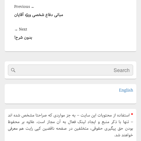
راهبری
Previous
Previous
←
نوشته
مبانی دفاع شخصی ویژه آقایان
post:
Next
→
Next
بدون شرح!
post:
Primary
Search
arch
Sidebar
for:
Widget
Area
English
*
استفاده از محتویات این سایت – به جز مواردی که صراحتا مشخص شده اند
– تنها با ذکر منبع و ایجاد لینک فعال به آن مجاز است. علاوه بر محفوظ
بودن حق پیگیری حقوقی، متخلفین در صفحه ناقضین کپی رایت هم معرفی
خواهند شد.