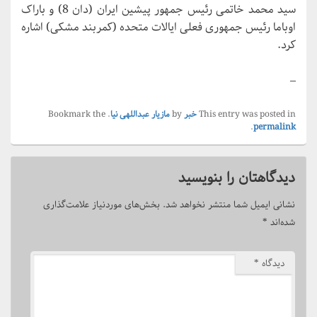
سید محمد خاتمی رئیس جمهور پیشین ایران (دان 8) و باراک
اوباما رئیس جمهوری فعلی ایالات متحده (کمربند مشکی) اشاره
کرد.
–
This entry was posted in
خبر
by
مازیار عبداللهی نیا
. Bookmark the
.
permalink
دیدگاهتان را بنویسید
نشانی ایمیل شما منتشر نخواهد شد.
بخش‌های موردنیاز علامت‌گذاری
شده‌اند
*
دیدگاه
*