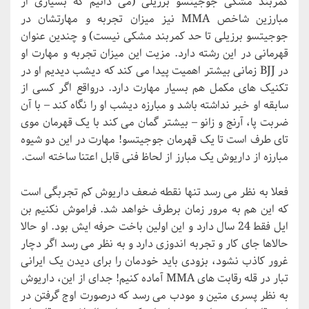
کمربند مشکی جوجیتسو برزیلی (می دانیم که بسیاری از
مبارزین شاخص MMA نیز میزان تجربه و مهارتشان در
جوجیتسو برزیلی تا حد کمربند مشکی نیست) و چندین عنوان
قهرمانی در این رشته دارد. مزیت این میزان تجربه و مهارت او
در BJJ زمانی بیشتر اهمیت پیدا می کند که دیشب دیدیم او در
تکنیک های مکمل هم بسیار مهارت دارد. درواقع اگر کسی از
سابقه او خبر نداشته باشد و مبارزه دیشب او را نگاه کند – با آن
ضربت پا، آرنج و زانو – بیشتر گمان می کند با یک قهرمان موی
تای طرف است تا یک قهرمان جوجیتسو! مهارت در این دو شیوه
مبارزه از داریوش یک مبارز از لحاظ فنی قابل اعتنا ساخته است.
فعلا به نظر می رسد تنها نقطه ضعف داریوش کم تجربگی است
که این هم به مرور زمان برطرف خواهد شد. فراموش نکنیم بن
ایل فقط 24 سال دارد و این اولین باخت حرفه ایش بود. او حالا
حالاها جای کار و تجربه اندوزی دارد و به نظر می رسد اگر دچار
غرور کاذب نشود، بزودی باید خودمان را برای دیدن یک ایرانی
تبار در قله رقابت های MMA آماده کنیم! جدای از این، داریوش
به نظر پسری متین و مودب می رسد که درصورت اوج گرفتن در