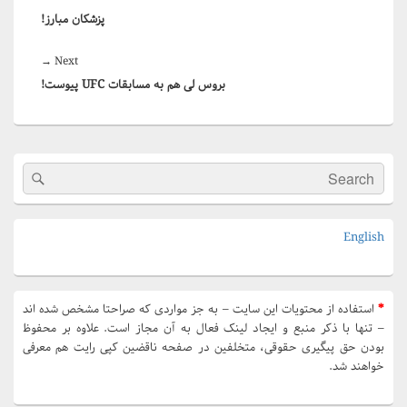
نوشته
پزشکان مبارز!
post:
Next
→
Next
بروس لی هم به مسابقات UFC پیوست!
post:
Primary
Search
arch
Sidebar
for:
Widget
Area
English
*
استفاده از محتویات این سایت – به جز مواردی که صراحتا مشخص شده اند
– تنها با ذکر منبع و ایجاد لینک فعال به آن مجاز است. علاوه بر محفوظ
بودن حق پیگیری حقوقی، متخلفین در صفحه ناقضین کپی رایت هم معرفی
خواهند شد.