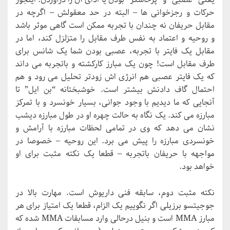
حرکات و رجزخوانی ها – البته در حد معقولش – اگرچه در
مقابل حریفان نه چندان با تجربه ممکن است گاهی موثر باشد
و روحیه و اعتماد به نفس طرف مقابل را متزلزل کند، اما در
مقابل یک فایتر با تجربه، عصبی بودن شما یک شانس برای
طرف مقابل است! چون یک مبارز کارکشته و باتجربه می داند
که یک فایتر عصبی هم انرژی اش زودتر تحلیل می رود و هم
احتمال گاف دادنش بیشتر است. خوشبختانه “بن ایل” تا
آنجایی که ما دیدیم با وجود جوانی، بسیار خونسرد و با تمرکز
مبارزه می کند. یک نگاه به حالت چهره او در طول مبارزه دیشب
نشان می دهد که وی در تمامی لحظات مبارزه با آرامش و
خونسردی مبارزه را پیش می برد. این روحیه – خصوصا در
مواجهه با حریفان باتجربه – قطعا یک نکته مثبت برای او
خواهد بود.
نکته مثبت دوم، سابقه فنی داریوش است. مهارت بالا در
جوجیتسو برزیلی اگر نگوییم یک الزام، قطعا یک امتیاز برای هر
مبارز MMA است و بنیل درحالی وارد مسابقات MMA شده که