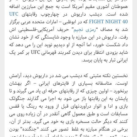
هموطنان آشوری مقیم آمریکا است به جمع این مبارزین اضافه
شده است. دیشب داریوش در چهارچوب رقابتهای
UFC
FIGHT NIGHT 40
که در ابوظبی – امارات متحده عربی برگزار
شد به مصاف “
رمزی نجیم
” حریف آمریکایی-فلسطینی اش
رفت. داریوش در این مبارزه با وجود شایستگی که از خود نشان
داد شکست خورد، اما آنچه از او دیدیم نوید این را می دهد که
شاید بزودی انتظار برای دیدن کمربند قهرمانی UFC بر کمر یک
ایرانی تبار به پایان برسد.
نخستین نکته مثبتی که دیشب می شد در داریوش دید، آرامش
اوست. متاسفانه بسیاری از فایترهای ایرانی – اگر بهشان
برنخورد – اولین چیزی که از رقابتهای حرفه ای یاد می گیرند و تا
پایشان به این رقابتها باز می شود به اجرا می گذارند جنگولک
بازی و ادا و اتوار درآوردنهای قبل از ورود به رینگ یا قفس
مسابقات است و طبق معمول گاهی آنقدر در آن زیاده روی می
کنند که دیگر حالت مسخره بازی به خود می گیرد. بدتر از آن،
برخی در هنگام مبارزه به غلط تصور می کنند “جنگنده” بودن
یعنی “عصبی” و “پرخاشگر” بودن یا ادای آن را درآوردن! اینجور