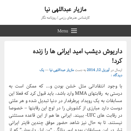
مازیار عبداللهی نیا
کارشناس هنرهای رزمی / روزنامه نگار
Menu
داریوش دیشب امید ایرانی ها را زنده
کرد!
ارسال در
آوریل 12, 2014
به دست
مازیار عبداللهی نیا
—
یک
دیدگاه ↓
با وجود انتقاداتی مثل خشن بودن و… که ممکن است به
درستی به رقابتهای MMA وارد باشد، باید قبول کرد که فعلا این
مسابقات به یک رویداد پرطرفدار در دنیا تبدیل شده و هر ملتی
دوست دارد مبارزی از کشورش را در اوج این رقابتها – خصوصا
در رقابت های UFC- ببیند. ایرانی ها هم از این قاعده مستثنی
نیستند. تا به حال نیز شاهد حضور موفق چندین فایتر ایرانی
تبار در این مسابقات بوده ایم. بتازگی “بن ایل داریوش” که از