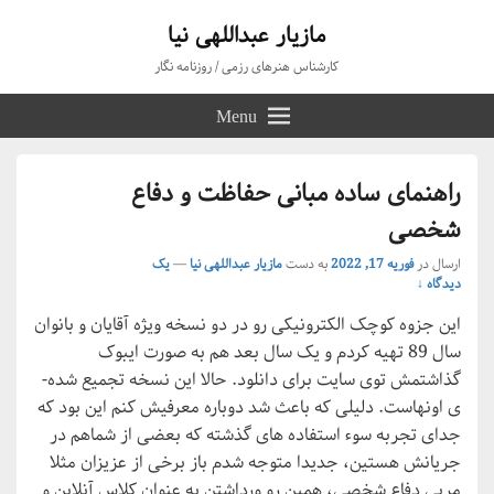
مازیار عبداللهی نیا
کارشناس هنرهای رزمی / روزنامه نگار
Menu
راهنمای ساده مبانی حفاظت و دفاع
شخصی
ارسال در
فوریه 17, 2022
به دست
مازیار عبداللهی نیا
—
یک
دیدگاه ↓
این جزوه کوچک الکترونیکی رو در دو نسخه ویژه آقایان و بانوان
سال 89 تهیه کردم و یک سال بعد هم به ­صورت ای­بوک
گذاشتمش توی سایت برای دانلود. حالا این نسخه تجمیع شده­
ی اونهاست. دلیلی که باعث شد دوباره معرفیش کنم این بود که
جدای تجربه­ سوء استفاده­ های گذشته که بعضی از شماهم در
جریانش هستین، جدیدا متوجه شدم باز برخی از عزیزان مثلا
مربی دفاع شخصی، همین رو ورداشتن به­ عنوان کلاس آنلاین و