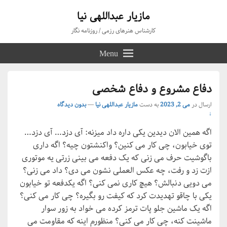
مازیار عبداللهی نیا
کارشناس هنرهای رزمی / روزنامه نگار
Menu
دفاع مشروع و دفاع شخصی
ارسال در
می 2, 2023
به دست
مازیار عبداللهی نیا
—
بدون دیدگاه
↓
اگه همین الان دیدین یکی داره داد میزنه: آی دزد… آی دزد…
توی خیابون، چی کار می کنین؟ واکنشتون چیه؟ اگه داری
باگوشیت حرف می زنی که یک دفعه می بینی زرتی یه موتوری
ازت زد و رفت، چه عکس العملی نشون می دی؟ داد می زنی؟
می دویی دنبالش؟ هیچ کاری نمی کنی؟ اگه یکدفعه تو خیابون
یکی با چاقو تهدیدت کرد که کیفت رو بگیره؟ چی کار می کنی؟
اگه یک ماشین جلو پات ترمز کرده می خواد به زور سوار
ماشینت کنه، چی کار می کنی؟ منظورم اینه که مقاومت می