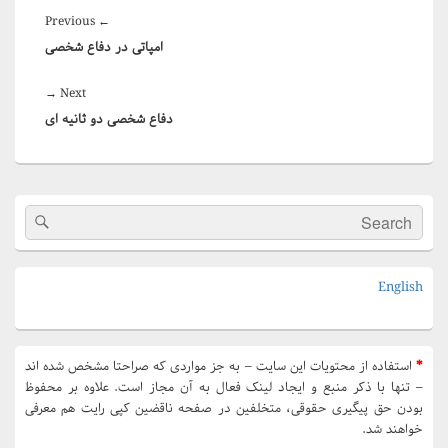
راهبری
Previous
Previous
←
نوشته
امپاتی در دفاع شخصی
post:
Next
→
Next
دفاع شخصی دو ثانیه ای
post:
Primary
Search
arch
Sidebar
for:
Widget
Area
English
*
استفاده از محتویات این سایت – به جز مواردی که صراحتا مشخص شده اند
– تنها با ذکر منبع و ایجاد لینک فعال به آن مجاز است. علاوه بر محفوظ
بودن حق پیگیری حقوقی، متخلفین در صفحه ناقضین کپی رایت هم معرفی
خواهند شد.