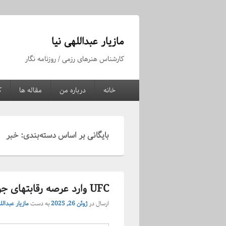
مازیار عبداللهی نیا
کارشناس هنرهای رزمی / روزنامه نگار
منوی
خانه
درباره من
مقاله ها
ک
اولیه
بایگانی بر اساس دسته‌بندی:
خبر
UFC وارد عرصه رقابتهای جوجیتسو شد
ارسال در
ژوئن 26, 2025
به دست
مازیار عبدالل