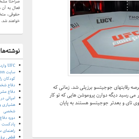
صراحتا مشخص
فعال به آن 
حقوقی، متخل
خواهند شد.
نوشته‌های
UFC وارد عرصه رقابتهای جوجیتسو شد
کودکان را
دفاع شخصی
ابقات UFC BJJ 1 وارد عرصه رقابتهای جوجیتسو برزیلی شد. زمانی که
دفاع مشر
، به نظر می رسید دیگه دوارن پروموشن هایی که تو کار
امپاتی د
 تای و بعدتر جوجیتسو هستند به پایان
هشیاری و 
شخصی
دوره دفا
پادکست ف
راهنمای 
قطعی بر