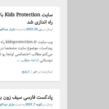
سایت
راه اندازی شد
ارسال در
می 26, 2023
به دست
مازیار عبداللهی
وب سای
پیداست، موضوع سایت مشخصا دربار
می‌کنم مطالب اختصاصی اونجا رو ت
سایت Kids Protection با موضوع دفاع شخصی کودکان راه اندازی شد
دوستانی
ادامه مطلب
→
ارسال‌شده در
خبر
|
1
پاسخ
پادکست فارسی سیف زون ب
ارسال در
ژانویه 7, 2023
به دست
مازیار عبدالله