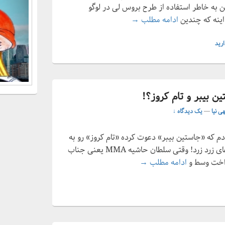
 به خاطر استفاده از طرح بروس لی در لوگو
شکایت دختر بروس لی از یک فست فود چینی
ینه که چندین
ادامه مطلب
→
رید
ین بیبر و تام کروز؟!
هی نیا
—
یک دیدگاه ↓
م که «جاستین بیبر» دعوت کرده «تام کروز» رو به
مبارزه تو هشت ضلعی! از اون خبرهای زرد زرد! وقتی سلطان حاشیه MMA یعنی جناب
کانر میزبان مبارزه بین جاستین بیبر و تام کروز؟!
داخت وسط و
ادامه مطلب
→