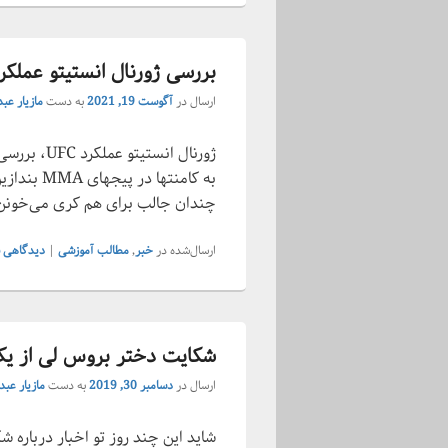
بررسی ژورنال انستیتو عملکرد C 2021
ارسال در
آگوست 19, 2021
به دست
مازیار عبد
ژورنال انست
به کامنت­ها
چندان جالب برای هم کری می­‌خونن
ارسال‌شده در
خبر
,
مطالب آموزشی
|
دیدگاهی ب
شکایت دختر بروس لی از ی
ارسال در
دسامبر 30, 2019
به دست
مازیار عبدا
شاید این چند روز تو اخبار درباره