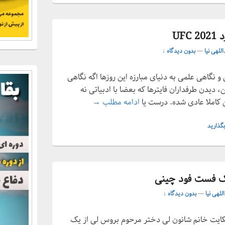
UF
اللهی نیا
—
بدون دیدگاه ↓
یتو عملکرد UFC، بررسی و نگاهی علمی به دنیای مبارزه این روزها اگه نگاهی
 در پیج­های MMA بندازین، دیدن طرفداران فایترها که بعضا با ادبیاتی نه
بررسی ژورنال انستیتو عملکرد UFC 2021
 کاملا عادی شده. درست یا
ادامه مطلب
→
گذارید
ک فست فود چینی
للهی نیا
—
بدون دیدگاه ↓
 شکایت خانم شانون لی دختر مرحوم بروس لی از یک