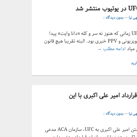
هی نیا
—
بدون دیدگاه ↓
سال 1993 میلادی و اولین رقابت UFC زمانی که هنوز نه سر و کله «دانا وایت» پیدا
شده بود و نه از قراردادهای پخش تلویزیونی و PPV خبری بود. البته تقریبا هیچ قانون
فیلم کامل رویداد تاریخی UFC1 در یوتیوب منتشر شد
 میاد
ادامه مطلب
→
رید
 پرداخت خسارت به ACA قرارداد امیر علی اکبری با این
هی نیا
—
بدون دیدگاه ↓
مدت کوتاهی پس از اعلام خبر پیوستن امیر علی اکبری به UFC، سازمان ACA مدعی